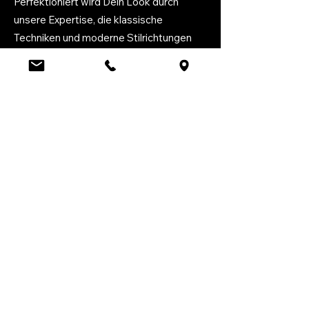
Perfektioniert wird Dein Look durch
unsere Expertise, die klassische
Techniken und moderne Stilrichtungen
meisterhaft kombiniert.
Genieße einen Auftritt, der Stil und
Sorgfalt in jedem Detail widerspiegelt.
Zurück
©2024 von Jolas Biosthetik Salon.
Impressum
|
Datenschutz